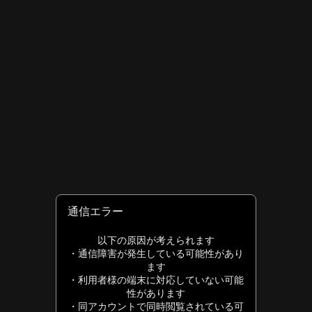
読み上げの終了・ページ先頭からの開始
ビューアを終了
本リーディングシステムにて電子書籍の読み上げを行う場合、TalkBackをご利用中の方は画面を左右にスワイプしてメニューを選択し、「読みあげ」の項目上でダブ
本書籍では読み上げ機能はご利用いただけません。
ユーザー補助メニュー
本テキスト以降はお使いのブラウザに搭載のボタンなどが読み上げられることがあります。
ルタップすることで読み上げの開始、停止を行えます。Android OSによる選択して読み上げ機能はご利用いただけません。
通信エラー
以下の原因が考えられます
・通信障害が発生している可能性があり
ます
・利用者様の端末に対応していない可能
性があります
・同アカウントで同時閲覧されている可