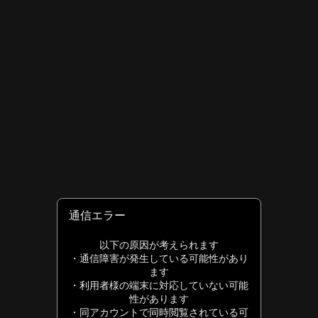
読み上げの終了・ページ先頭からの開始
ビューアを終了
本リーディングシステムにて電子書籍の読み上げを行う場合、TalkBackをご利用中の方は画面を左右にスワイプしてメニューを選択し、「読みあげ」の項目上でダブ
本書籍では読み上げ機能はご利用いただけません。
ユーザー補助メニュー
本テキスト以降はお使いのブラウザに搭載のボタンなどが読み上げられることがあります。
ルタップすることで読み上げの開始、停止を行えます。Android OSによる選択して読み上げ機能はご利用いただけません。
通信エラー
以下の原因が考えられます
・通信障害が発生している可能性があり
ます
・利用者様の端末に対応していない可能
性があります
・同アカウントで同時閲覧されている可